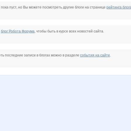
anniiss
azaliya
baich
confessa*
gamysya
inzin
 пока пуст, но Вы можете посмотреть другие блоги на странице
рейтинга блог
ксю77
незабудки)
Юлия-2008
Флёнушка
Лагранж
Леди81
е
блог Робота Форума
, чтобы быть в курсе всех новостей сайта.
Шахусь
ть последние записи в блогах можно в разделе
события на сайте
.