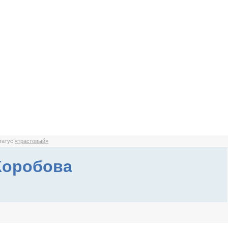
статус
«трастовый»
Коробова