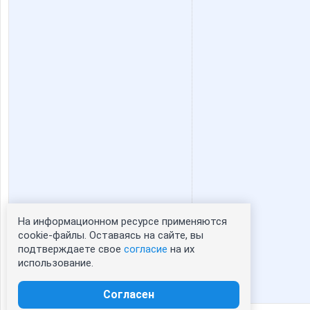
На информационном ресурсе применяются
Статистика портрета:
cookie-файлы. Оставаясь на сайте, вы
подтверждаете свое
согласие
на их
сейчас просматривают портрет - 0
использование.
зарегистрированные пользователи
посетившие портрет за 7 дней - 0
Согласен