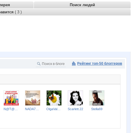
лерея
Поиск людей
равится
( 3 )
Рейтинг топ-50 блоггеров
N@T@LK@
NADA77-77
OlgaValerievna
Scarlett.22
Stella69