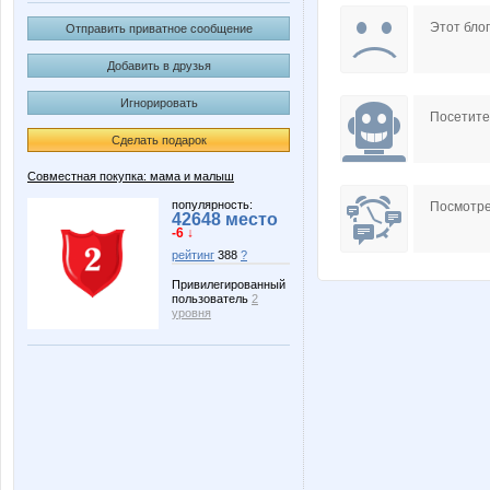
Ulaaa
VNA)
Этот блог
Отправить приватное сообщение
Добавить в друзья
Игнорировать
taiti
unm
Посетит
Сделать подарок
Совместная покупка: мама и малыш
СЛ@ДЕНЬК@Я
Улена
популярность:
Посмотре
42648 место
-6 ↓
рейтинг
388
?
Привилегированный
пользователь
2
уровня