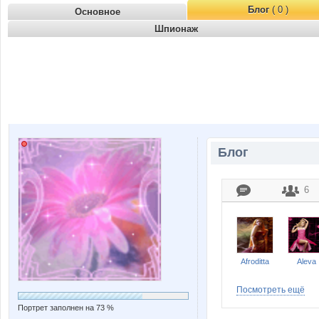
Блог
( 0 )
Основное
Шпионаж
Блог
6
Afroditta
Aleva
Посмотреть ещё
Портрет заполнен на 73 %