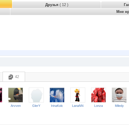
Друзья
( 12 )
Га
Мне н
42
Arvven
GlerY
IrinaKolc
LanaNN
Lonza
Miledy