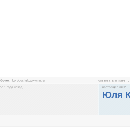
обочек
:
korobochek.www.nn.ru
пользователь имеет 
е 1 года назад
настоящее имя:
Юля 